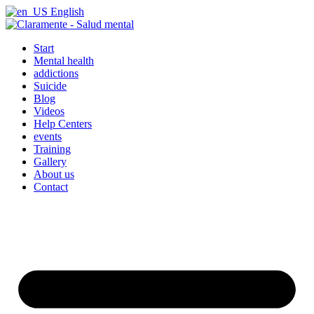
Skip
English
to
content
Start
Mental health
addictions
Suicide
Blog
Videos
Help Centers
events
Training
Gallery
About us
Contact