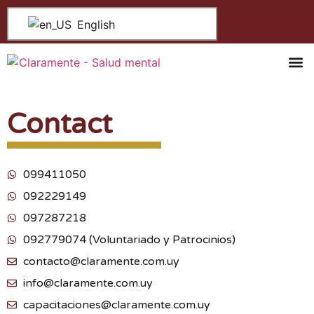
English
Mental He
Help Ce
Contact
099411050
092229149
097287218
092779074 (Voluntariado y Patrocinios)
contacto@claramente.com.uy
info@claramente.com.uy
capacitaciones@claramente.com.uy