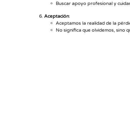
Buscar apoyo profesional y cuidar
Aceptación
:
Aceptamos la realidad de la pérdi
No significa que olvidemos, sino q
La vida continúa, y encontramos 
Consejos para sobrellevar el duelo
:
Habla sobre tus sentimientos con amigo
Permítete sentir y expresar tus emocion
Cuida de tu salud física y mental.
Establece rituales o actividades que hon
Busca grupos de apoyo o comunidades 
Recuerda que cada persona vive el duelo de 
Siempre busca el apoyo que mereces durante 