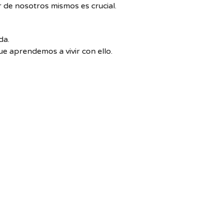
 de nosotros mismos es crucial.
da.
ue aprendemos a vivir con ello.
formas de adaptarnos.
s, familiares o un terapeuta.
es sin juzgarte.
ren al ser querido.
que compartan experiencias similares.
manera única, y está bien pedir ayuda cuando la necesites.
este proceso difícil