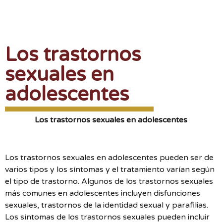
Los trastornos
sexuales en
adolescentes
Los trastornos sexuales en adolescentes
Los trastornos sexuales en adolescentes pueden ser de
varios tipos y los síntomas y el tratamiento varían según
el tipo de trastorno. Algunos de los trastornos sexuales
más comunes en adolescentes incluyen disfunciones
sexuales, trastornos de la identidad sexual y parafilias.
Los síntomas de los trastornos sexuales pueden incluir