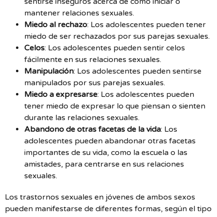
sentirse inseguros acerca de cómo iniciar o
mantener relaciones sexuales.
Miedo al rechazo
: Los adolescentes pueden tener
miedo de ser rechazados por sus parejas sexuales.
Celos
: Los adolescentes pueden sentir celos
fácilmente en sus relaciones sexuales.
Manipulación
: Los adolescentes pueden sentirse
manipulados por sus parejas sexuales.
Miedo a expresarse
: Los adolescentes pueden
tener miedo de expresar lo que piensan o sienten
durante las relaciones sexuales.
Abandono de otras facetas de la vida
: Los
adolescentes pueden abandonar otras facetas
importantes de su vida, como la escuela o las
amistades, para centrarse en sus relaciones
sexuales.
Los trastornos sexuales en jóvenes de ambos sexos
pueden manifestarse de diferentes formas, según el tipo