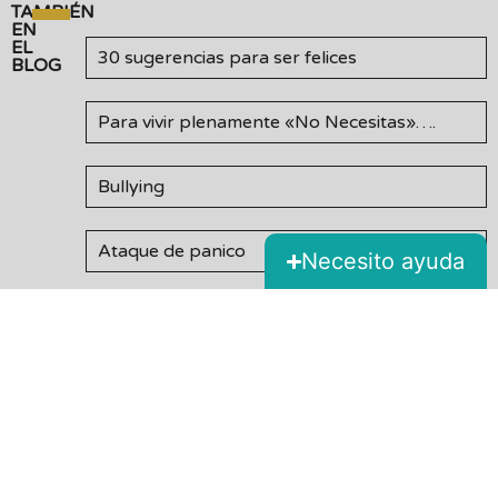
TAMBIÉN
EN
EL
30 sugerencias para ser felices
BLOG
Para vivir plenamente «No Necesitas»….
Bullying
Ataque de panico
Necesito ayuda
Como manejar la Ira
EL ESTRÉS Y SÍNTOMAS
Marihuana- Angel o Diablo