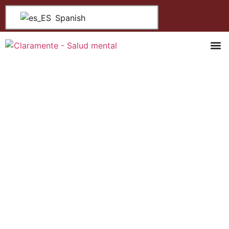
Spanish
Salud Me
Centros De 
Quiénes S